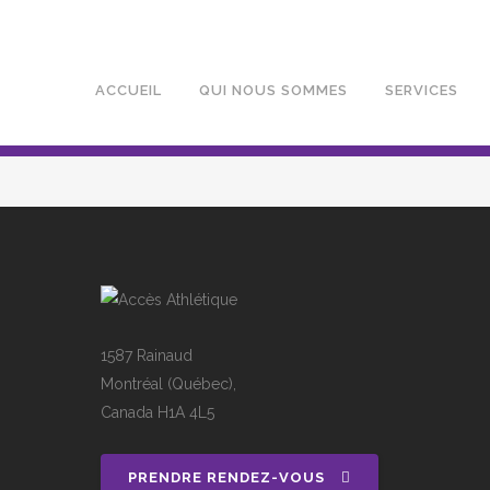
ACCUEIL
QUI NOUS SOMMES
SERVICES
1587 Rainaud
Montréal (Québec),
Canada H1A 4L5
PRENDRE RENDEZ-VOUS